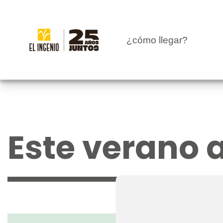
CENTRO
¿cómo llegar?
TIENDAS
INFANTIL
RESTAURANTES
Este verano 
CARTELERA
EVENTOS
BLOG