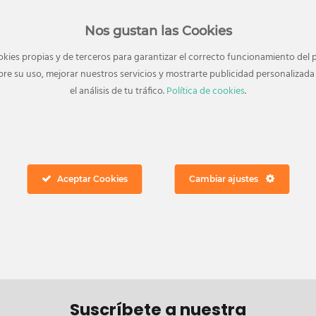
Nos gustan las Cookies
okies propias y de terceros para garantizar el correcto funcionamiento del p
re su uso, mejorar nuestros servicios y mostrarte publicidad personaliza
el análisis de tu tráfico.
Política de cookies
.
 en contacto
Información general
2 547 267
País: España
elingenio.es
Ubicación: Vélez-Málaga (Mála
Año de apertura: 2000
Aceptar Cookies
Cambiar ajustes
Superficie total: 43.228 m2
Número de plantas: 2
Número de tiendas: 114
Suscríbete a nuestra