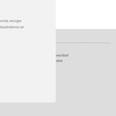
ortal, recoger
da basándonos en
Legal
Aviso Legal
ga)
Política de Privacidad
Política de Cookie