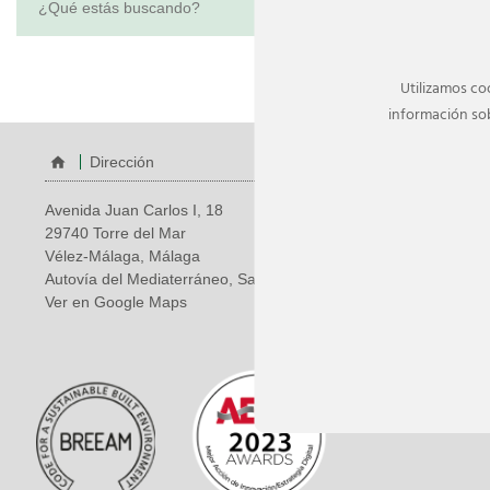
Utilizamos co
información sob
Dirección
Ponte
Avenida Juan Carlos I, 18
Teléfono:
95
29740 Torre del Mar
Email:
info@
Vélez-Málaga, Málaga
Autovía del Mediaterráneo, Salida 953
Ver en Google Maps