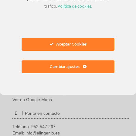
tráfico.
Política de cookies
.
Aceptar Cookies
Dirección
Cambiar ajustes
Avenida Juan Carlos I, 18
29740 Torre del Mar
Vélez-Málaga, Málaga
Autovía del Mediaterráneo, Salida 953
Ver en Google Maps
Ponte en contacto
Teléfono:
952 547 267
Email:
info@elingenio.es