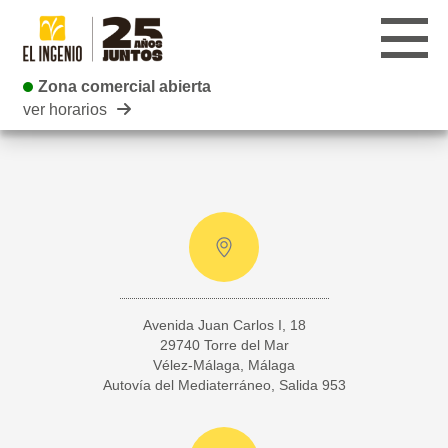
Zona comercial abierta
Zona comercial abierta
ver horarios
CENTRO
TIENDAS
INFANTIL
RESTAURANTES
Avenida Juan Carlos I, 18
CARTELERA
29740 Torre del Mar
Vélez-Málaga, Málaga
EVENTOS
Autovía del Mediaterráneo, Salida 953
BLOG