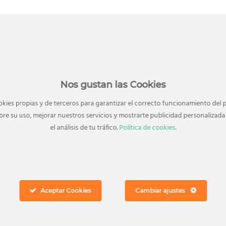
 2026
02 Feb, 2026
a en El Ingenio:
Las películas más
ias de temporada
esperadas de comi
s para el Día del
de 2026 estarán en 
Nos gustan las Cookies
Ingenio
okies propias y de terceros para garantizar el correcto funcionamiento del p
re su uso, mejorar nuestros servicios y mostrarte publicidad personaliza
el análisis de tu tráfico.
Política de cookies
.
Aceptar Cookies
Cambiar ajustes