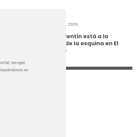
23 Ene, 2026
San Valentín está a la
enzos
vuelta de la esquina en El
El
Ingenio
ortal, recoger
da basándonos en