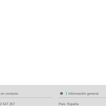
 en contacto
Información general
2 547 267
País: España