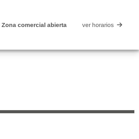
cial abierta
ver horarios
Zona comercial abierta
ver horarios