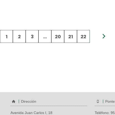
1
2
3
…
20
21
22
Dirección
Ponte
Avenida Juan Carlos I, 18
Teléfono:
95