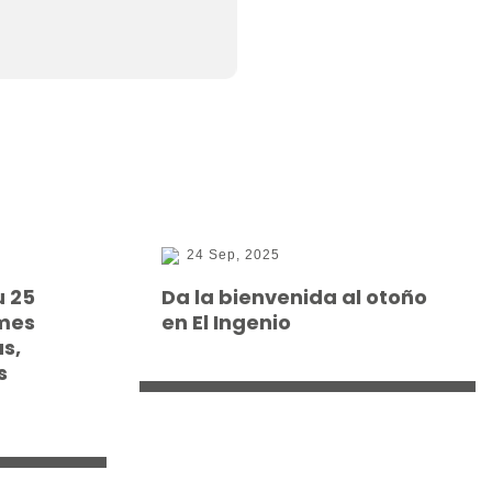
24 Sep, 2025
u 25
Da la bienvenida al otoño
 mes
en El Ingenio
as,
s