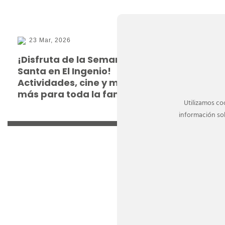
23 Mar, 2026
17 Mar,
¡Disfruta de la Semana
Primaver
Santa en El Ingenio!
tendenc
Actividades, cine y mucho
y regalo
más para toda la familia
Padre
Utilizamos co
información sob