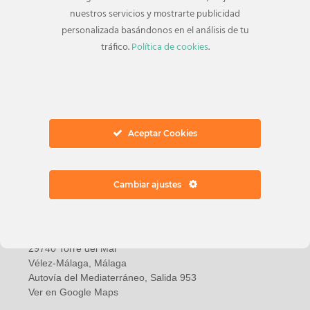
30 Ago, 2022
nuestros servicios y mostrarte publicidad
personalizada basándonos en el análisis de tu
Cada cuánto tiempo es necesario una
tráfico.
Política de cookies
.
puesta a punto del coche
Aceptar Cookies
Cambiar ajustes
Dirección
Avenida Juan Carlos I, 18
29740 Torre del Mar
Vélez-Málaga, Málaga
Autovía del Mediaterráneo, Salida 953
Ver en Google Maps