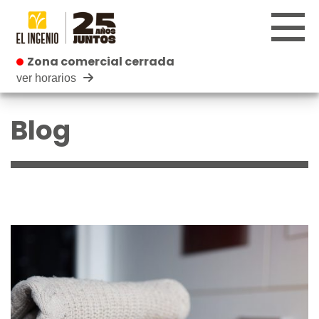
Zona comercial cerrada
Zona comercial cerrada
ver horarios
CENTRO
Blog
TIENDAS
INFANTIL
RESTAURANTES
CARTELERA
EVENTOS
BLOG