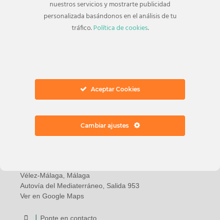
nuestros servicios y mostrarte publicidad
Manualidades para el día del padre en
personalizada basándonos en el análisis de tu
casa. Seis ideas.
tráfico.
Política de cookies
.
Aceptar Cookies
Cambiar ajustes
Dirección
Avenida Juan Carlos I, 18
29740 Torre del Mar
Vélez-Málaga, Málaga
Autovía del Mediaterráneo, Salida 953
Ver en Google Maps
Ponte en contacto