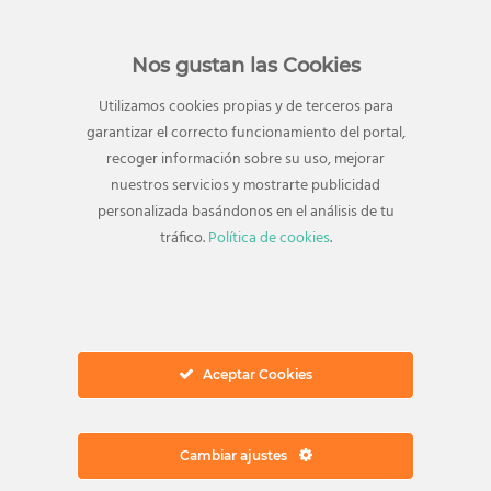
Nos gustan las Cookies
Utilizamos cookies propias y de terceros para
garantizar el correcto funcionamiento del portal,
recoger información sobre su uso, mejorar
Dirección
nuestros servicios y mostrarte publicidad
Avenida Juan Carlos I, 18
personalizada basándonos en el análisis de tu
29740 Torre del Mar
tráfico.
Política de cookies
.
Vélez-Málaga, Málaga
Autovía del Mediaterráneo, Salida 953
Ver en Google Maps
Ponte en contacto
Aceptar Cookies
Teléfono:
952 547 267
Email:
info@elingenio.es
Cambiar ajustes
Información general