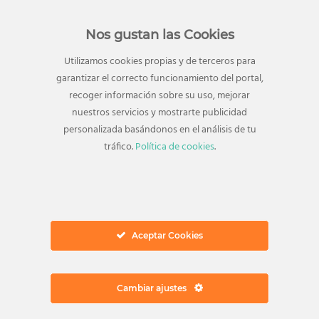
Nos gustan las Cookies
Utilizamos cookies propias y de terceros para
garantizar el correcto funcionamiento del portal,
Dirección
recoger información sobre su uso, mejorar
nuestros servicios y mostrarte publicidad
Avenida Juan Carlos I, 18
personalizada basándonos en el análisis de tu
29740 Torre del Mar
tráfico.
Política de cookies
.
Vélez-Málaga, Málaga
Autovía del Mediaterráneo, Salida 953
Ver en Google Maps
Ponte en contacto
Aceptar Cookies
Teléfono:
952 547 267
Email:
info@elingenio.es
Información general
Cambiar ajustes