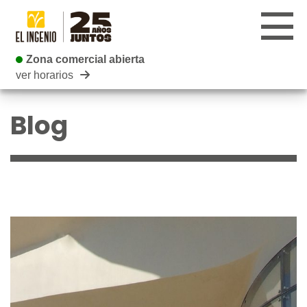
Zona comercial abierta
Zona comercial abierta
ver horarios
CENTRO
Blog
TIENDAS
INFANTIL
RESTAURANTES
CARTELERA
EVENTOS
BLOG