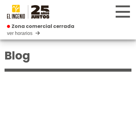
Zona comercial cerrada
Zona comercial cerrada
ver horarios
CENTRO
Blog
TIENDAS
INFANTIL
RESTAURANTES
CARTELERA
EVENTOS
BLOG