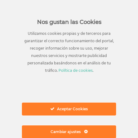
Nos gustan las Cookies
Utilizamos cookies propias y de terceros para
garantizar el correcto funcionamiento del portal,
recoger información sobre su uso, mejorar
Dirección
nuestros servicios y mostrarte publicidad
personalizada basándonos en el análisis de tu
Avenida Juan Carlos I, 18
tráfico.
Política de cookies
.
29740 Torre del Mar
Vélez-Málaga, Málaga
Autovía del Mediaterráneo, Salida 953
Ver en Google Maps
Ponte en contacto
Aceptar Cookies
Teléfono:
952 547 267
Email:
info@elingenio.es
Cambiar ajustes