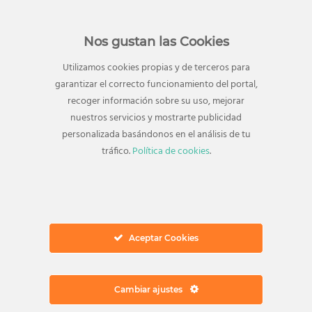
Nos gustan las Cookies
Utilizamos cookies propias y de terceros para
garantizar el correcto funcionamiento del portal,
recoger información sobre su uso, mejorar
Dirección
nuestros servicios y mostrarte publicidad
Avenida Juan Carlos I, 18
personalizada basándonos en el análisis de tu
29740 Torre del Mar
tráfico.
Política de cookies
.
Vélez-Málaga, Málaga
Autovía del Mediaterráneo, Salida 953
Ver en Google Maps
Ponte en contacto
Aceptar Cookies
Teléfono:
952 547 267
Email:
info@elingenio.es
Cambiar ajustes
Información general