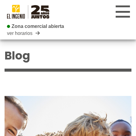
Zona comercial abierta
Zona comercial abierta
ver horarios
CENTRO
Blog
TIENDAS
INFANTIL
RESTAURANTES
CARTELERA
EVENTOS
BLOG