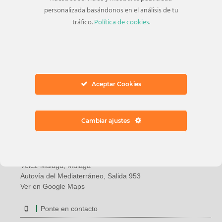
personalizada basándonos en el análisis de tu
Semana blanca 2020: viajes para ti
tráfico.
Política de cookies
.
Aceptar Cookies
Cambiar ajustes
Dirección
Avenida Juan Carlos I, 18
29740 Torre del Mar
Vélez-Málaga, Málaga
Autovía del Mediaterráneo, Salida 953
Ver en Google Maps
Ponte en contacto