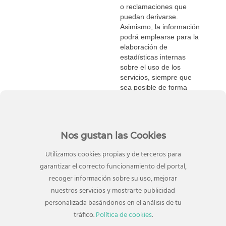
o reclamaciones que
puedan derivarse.
Asimismo, la información
podrá emplearse para la
elaboración de
estadísticas internas
sobre el uso de los
servicios, siempre que
sea posible de forma
agregada o
anonimizada.Final del
formulario
Nos gustan las Cookies
En relación con servicios de mensajería instantánea
habilitados por el Centro Comercial, puede utilizar
Utilizamos cookies propias y de terceros para
estos servicios para enviarnos su petición. No
garantizar el correcto funcionamiento del portal,
obstante, le recomendamos que no lo utilice como
recoger información sobre su uso, mejorar
canal de envío de documentación que incluya datos
nuestros servicios y mostrarte publicidad
personales. Para el envío de cualquier documento
personalizada basándonos en el análisis de tu
que incluya información personal, ponemos a su
disposición nuestros canales de correo electrónico
tráfico.
Política de cookies
.
corporativo. Estamos muy comprometidos con su