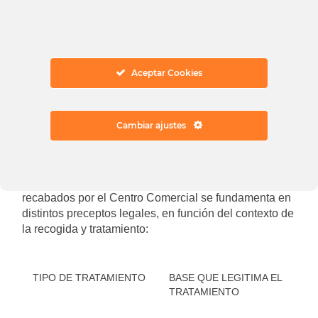
privacidad y queremos asegurar la máxima
confidencialidad en el tratamiento de su información,
por lo que hemos establecido canales específicos de
recogida y tratamiento de datos personales, sometidos
Aceptar Cookies
a rigurosos controles de privacidad.
3. ¿CUÁL ES LA BASE QUE
Cambiar ajustes
LEGITIMA EL TRATAMIENTO?
La base legal del tratamiento de los datos personales
recabados por el Centro Comercial se fundamenta en
distintos preceptos legales, en función del contexto de
la recogida y tratamiento:
TIPO DE TRATAMIENTO
BASE QUE LEGITIMA EL
TRATAMIENTO