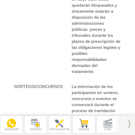
quedarán bloqueados y
únicamente estarán a
disposición de las
administraciones
públicas, jueces y
tribunales durante los
plazos de prescripción de
las obligaciones legales y
posibles
responsabilidades
derivadas del
tratamiento.
SORTEOS/CONCURSOS
La información de los
participantes en sorteos,
concursos o eventos se
conservará durante el
proceso de tramitación
de estos, y transcurrido el
plazo de prescripción de
acciones legales se
WHATSAPP
HORARIO
RESTAURANTES
TIENDAS
CINE
INFANT
procederá a su