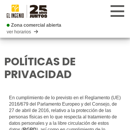
Zona comercial abierta
Zona comercial abierta
ver horarios
CENTRO
POLÍTICAS DE
TIENDAS
PRIVACIDAD
INFANTIL
RESTAURANTES
CARTELERA
En cumplimiento de lo previsto en el Reglamento (UE)
2016/679 del Parlamento Europeo y del Consejo, de
EVENTOS
27 de abril de 2016, relativo a la protección de las
personas físicas en lo que respecta al tratamiento de
BLOG
datos personales y a la libre circulación de estos
datos (
RGPD
), así como en cumplimiento de lo