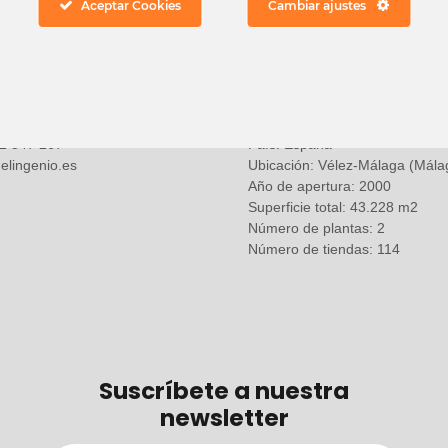
Aceptar Cookies
Cambiar ajustes
 en contacto
Información general
2 547 267
País: España
elingenio.es
Ubicación: Vélez-Málaga (Mála
Año de apertura: 2000
Superficie total: 43.228 m2
Número de plantas: 2
Número de tiendas: 114
Suscríbete a nuestra
newsletter