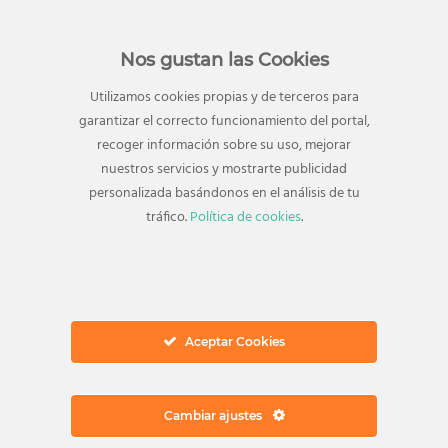
Nos gustan las Cookies
Utilizamos cookies propias y de terceros para
garantizar el correcto funcionamiento del portal,
recoger información sobre su uso, mejorar
Dirección
nuestros servicios y mostrarte publicidad
Avenida Juan Carlos I, 18
personalizada basándonos en el análisis de tu
29740 Torre del Mar
tráfico.
Política de cookies
.
Vélez-Málaga, Málaga
Autovía del Mediaterráneo, Salida 953
Ver en Google Maps
Ponte en contacto
Aceptar Cookies
Teléfono:
952 547 267
Email:
info@elingenio.es
Cambiar ajustes
Información general