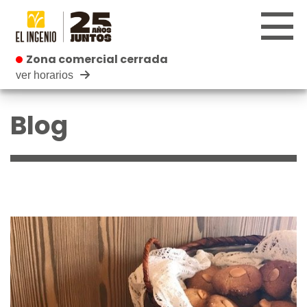
Zona comercial cerrada
Zona comercial cerrada
ver horarios
CENTRO
Blog
TIENDAS
INFANTIL
RESTAURANTES
CARTELERA
EVENTOS
BLOG