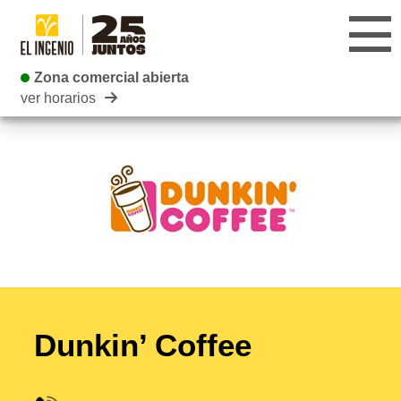
Zona comercial abierta
Zona comercial abierta
ver horarios
CENTRO
TIENDAS
INFANTIL
RESTAURANTES
CARTELERA
Dunkin’ Coffee
EVENTOS
BLOG