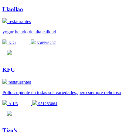
Llaollao
restaurantes
yogur helado de alta calidad
K-7a
638596237
KFC
restaurantes
Pollo crujiente en todas sus variedades, pero siempre delicioso
A-1/3
951283064
Tizo’s