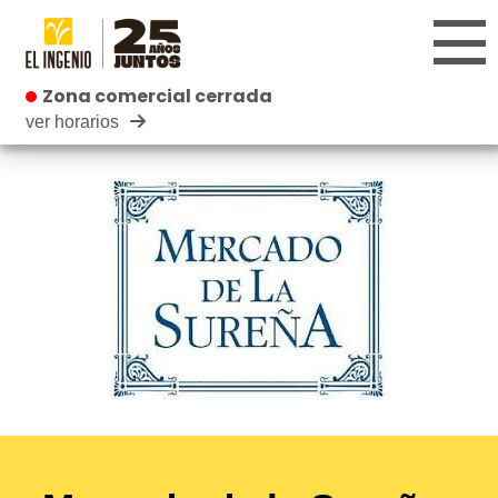
Zona comercial cerrada
Zona comercial cerrada
ver horarios
CENTRO
TIENDAS
INFANTIL
RESTAURANTES
CARTELERA
EVENTOS
BLOG