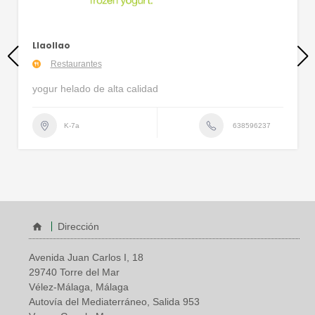
Llaollao
Restaurantes
yogur helado de alta calidad
638596237
K-7a
Dirección
Avenida Juan Carlos I, 18
29740 Torre del Mar
Vélez-Málaga, Málaga
Autovía del Mediaterráneo, Salida 953