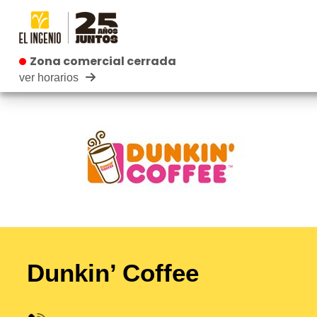
Zona comercial cerrada
Zona comercial cerrada
ver horarios
CEN
TIEN
INFAN
RESTAURAN
CARTEL
Dunkin’ Coffee
EVEN
B