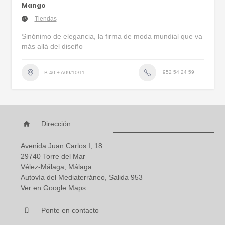
Mango
Tiendas
Sinónimo de elegancia, la firma de moda mundial que va
más allá del diseño
952 54 24 59
B-40 + A09/10/11
Dirección
Avenida Juan Carlos I, 18
29740 Torre del Mar
Vélez-Málaga, Málaga
Autovía del Mediaterráneo, Salida 953
Ver en Google Maps
Ponte en contacto