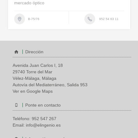
mercado óptico
952 54 63 11
B-75/76
Dirección
Avenida Juan Carlos I, 18
29740 Torre del Mar
Vélez-Málaga, Málaga
Autovía del Mediaterráneo, Salida 953
Ver en Google Maps
Ponte en contacto
Teléfono:
952 547 267
Email:
info@elingenio.es