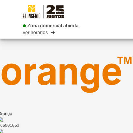
Zona comercial abierta
Zona comercial abierta
ver horarios
Orange
665501053