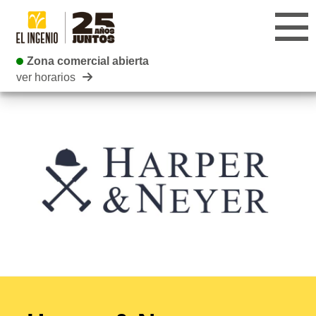
Zona comercial abierta
Zona comercial abierta
ver horarios
CENTRO
TIENDAS
INFANTIL
RESTAURANTES
CARTELERA
EVENTOS
BLOG