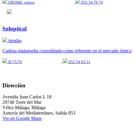
EROSKI_optica
952 54 70 74
Soloptical
tiendas
Cadena malagueña consolidada como referente en el mercado óptico
B-75/76
952 54 63 11
Dirección
Avenida Juan Carlos I, 18
29740 Torre del Mar
Vélez-Málaga, Málaga
Autovía del Mediaterráneo, Salida 953
Ver en Google Maps