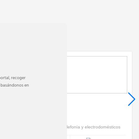
ortal, recoger
da basándonos en
MediaMarkt
Tiendas
Lo mejor en electrónica, telefonía y electrodomésticos