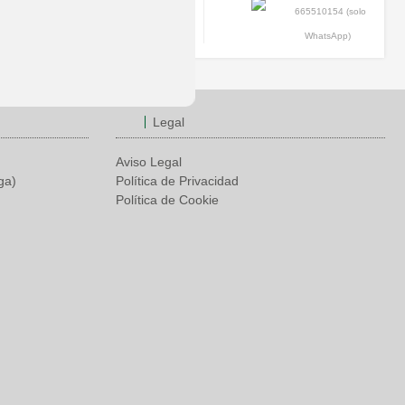
665510154 (solo
PB-3
WhatsApp)
Legal
Aviso Legal
ga)
Política de Privacidad
Política de Cookie