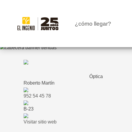
CENTRO
¿cómo llegar?
TIENDAS
INFANTIL
RESTAURANTES
Óptica
Roberto Martín
CARTELERA
952 54 45 78
EVENTOS
B-23
Visitar sitio web
BLOG