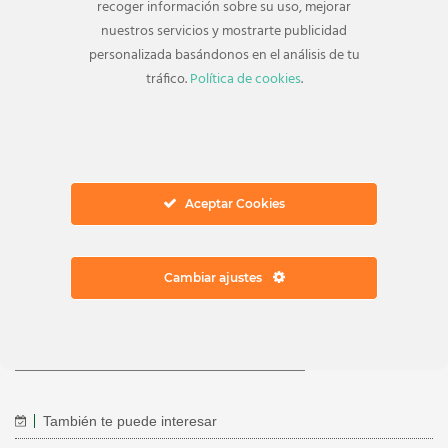
recoger información sobre su uso, mejorar
nuestros servicios y mostrarte publicidad
personalizada basándonos en el análisis de tu
tráfico.
Política de cookies
.
Volver al listado
Post anterior
El Ingenio te premia en el Día de la
madre 2019
Aceptar Cookies
Cambiar ajustes
Post siguiente
Ideas para decorar tu casa
También te puede interesar