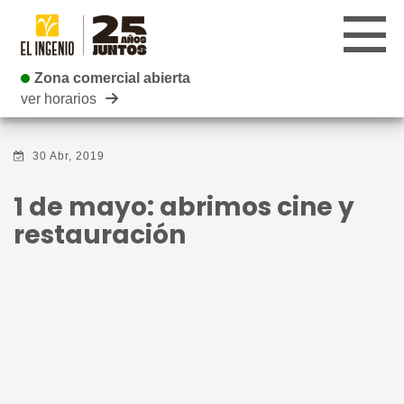
Zona comercial abierta
Zona comercial abierta
ver horarios
CENTRO
30 Abr, 2019
TIENDAS
1 de mayo: abrimos cine y
INFANTIL
restauración
RESTAURANTES
CARTELERA
EVENTOS
BLOG