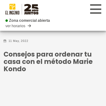
Zona comercial abierta
Zona comercial abierta
ver horarios
CENTRO
11 May, 2022
TIENDAS
Consejos para ordenar tu
INFANTIL
casa con el método Marie
Kondo
RESTAURANTES
CARTELERA
EVENTOS
BLOG