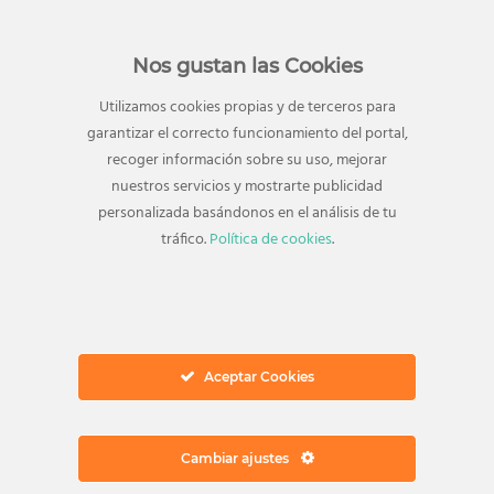
orden’ en este
enlace
.
Nos gustan las Cookies
Utilizamos cookies propias y de terceros para
garantizar el correcto funcionamiento del portal,
Con los trucos de Marie Kondo conseguiremos
recoger información sobre su uso, mejorar
un hogar ordenado, que será más fácil de
nuestros servicios y mostrarte publicidad
limpiar e influirá en nuestro
bienestar físico y
personalizada basándonos en el análisis de tu
emocional
. Así que toma nota y aplica estos
tráfico.
Política de cookies
.
consejos hoy mismo para poner orden en tu
vida y ser más feliz.
Si quieres encontrar todo lo necesario para
ordenar tu hogar, puedes hacerlo en
Casa
.
Aceptar Cookies
Cambiar ajustes