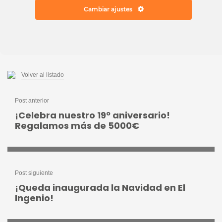
Electrodomésticos
Cambiar ajustes
Volver al listado
Post anterior
¡Celebra nuestro 19º aniversario!
Regalamos más de 5000€
Post siguiente
¡Queda inaugurada la Navidad en El
Ingenio!