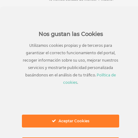
Nos gustan las Cookies
CATEGORÍAS
Utilizamos cookies propias y de terceros para
garantizar el correcto funcionamiento del portal,
Alimentación
Horarios
recoger información sobre su uso, mejorar nuestros
Artículos de telefonía
Juguetes
servicios y mostrarte publicidad personalizada
Artículos para Mascotas
basándonos en el análisis de tu tráfico.
Loterías y apuestas del Estado
Política de
cookies
.
Belleza
Moda
Calzado
Planes en El Ingenio
Cine
San Valentín
Complementos
Sin categorizar
Decoración de hogar
Viajes
Aceptar Cookies
Deporte
Videojuegos
Electrónica y