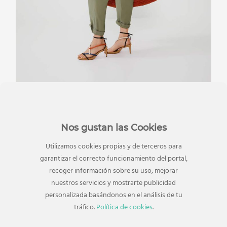
Vestidos
Nos gustan las Cookies
Utilizamos cookies propias y de terceros para
Una prenda fácil de combinar con medias y
garantizar el correcto funcionamiento del portal,
abrigo negro. Lo cierto es que hay verdaderas
recoger información sobre su uso, mejorar
preciosidades en estas rebajas, y mucha
nuestros servicios y mostrarte publicidad
variedad de estilos dependiendo de si buscas
personalizada basándonos en el análisis de tu
algo para ocasión especial o fiesta o para diario.
tráfico.
Política de cookies
.
Este elástico con volante nos parece un modelo