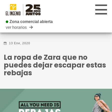
Zona comercial abierta
Zona comercial abierta
ver horarios
CENTRO
13 Ene, 2020
TIENDAS
La ropa de Zara que no
INFANTIL
puedes dejar escapar estas
rebajas
RESTAURANTES
CARTELERA
EVENTOS
BLOG