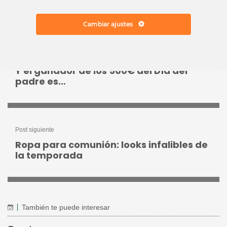
Cambiar ajustes
Volver al listado
Post anterior
Y el ganador de los 500€ del Día del
padre es…
Post siguiente
Ropa para comunión: looks infalibles de
la temporada
También te puede interesar