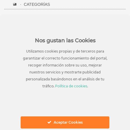
CATEGORÍAS
Alimentación
Horarios
Artículos de telefonía
Juguetes
Artículos para Mascotas
Loterías y apuestas del Estado
Nos gustan las Cookies
Belleza
Moda
Utilizamos cookies propias y de terceros para
Calzado
Planes en El Ingenio
garantizar el correcto funcionamiento del portal,
Cine
San Valentín
recoger información sobre su uso, mejorar
nuestros servicios y mostrarte publicidad
Complementos
Sin categorizar
personalizada basándonos en el análisis de tu
Decoración de hogar
Viajes
tráfico.
Política de cookies
.
Deporte
Videojuegos
Electrónica y
Electrodomésticos
Aceptar Cookies