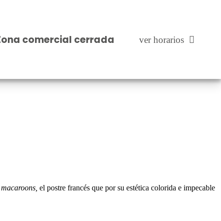
 comercial cerrada
ver horarios
Zona comercial cerrada
ver horarios
s
macaroons,
el postre francés que por su estética colorida e impecable