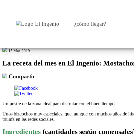
CENTRO
¿cómo llegar?
TIENDAS
INFANTIL
15 Mar, 2019
RESTAURANTES
La receta del mes en El Ingenio: Mostacho
Compartir
CARTELERA
EVENTOS
Un postre de la zona ideal para disfrutar con el buen tiempo
BLOG
Unos bizcochos muy especiales, que, aunque con muchos años de histori
triunfa en las redes sociales.
Ingredientes
(cantidades según comensales