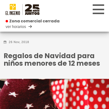
Zona comercial cerrada
Zona comercial cerrada
ver horarios
CENTRO
26 Nov, 2018
TIENDAS
Regalos de Navidad para
INFANTIL
niños menores de 12 meses
RESTAURANTES
CARTELERA
EVENTOS
BLOG