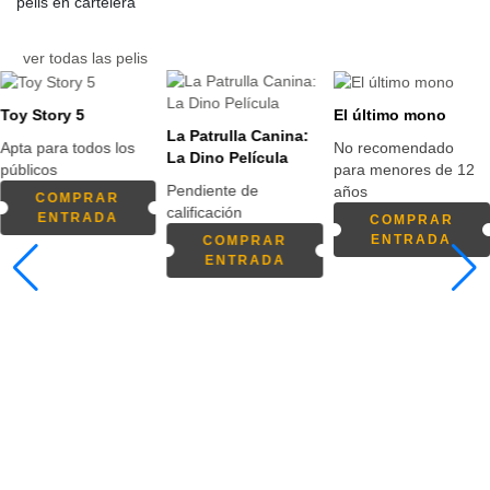
pelis en cartelera
ver todas las pelis
Toy Story 5
El último mono
La Patrulla Canina:
Apta para todos los
No recomendado
La Dino Película
públicos
para menores de 12
Pendiente de
años
COMPRAR
calificación
ENTRADA
COMPRAR
ENTRADA
COMPRAR
ENTRADA
eventos