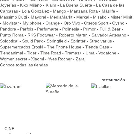
Joyerías
-
Kiko Milano
-
Klaim
-
La Buena Suerte
-
La Casa de las
Carcasas
-
Lola González
-
Mango
-
Manzana Rota
-
Máslife
-
Massimo Dutti
-
Mayoral
-
MediaMarkt
-
Merkal
-
Misako
-
Mister Minit
-
Movistar
-
My phone
-
Orange
-
Oro Vivo
-
Oteros Sport
-
Oysho
-
Pandora
-
Parfois
-
Perfumarte
-
Polinesia
-
Primor
-
Pull & Bear
-
Punto Roma
-
RKS Footwear
-
Roberto Martín
-
Salvador Artesano
-
Soloptical
-
Sould Park
-
Springfield
-
Sprinter
-
Stradivarius
-
Supermercados Eroski
-
The Phone House
-
Tienda Casa
-
Tiendanimal
-
Tiger
-
Time Road
-
Tramas+
-
Uma
-
Vodafone
-
Women'secret
-
Xiaomi
-
Yves Rocher
-
Zara
Conoce todas las tiendas
restauración
CINE