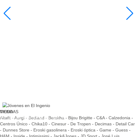
TIENDAS
MODA
disfruta de las tendencias más "IN"
Altafit
-
Aurgi
-
Bedland
-
Berskha
-
Bijou Brigitte
-
C&A
-
Calzedonia
-
Centros Único
-
Chika10
-
Cinesur
-
De Tropen
-
Decimas
-
Detail Car
-
Dunnes Store
-
Eroski gasolinera
-
Eroski óptica
-
Game
-
Guess
-
H&M
-
Inside
-
Intimissimi
-
Jack&Jones
-
JD Sport
-
José Luis